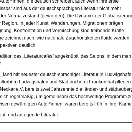
Autor*innen, die deutsch schreiben, auch wenn ihre erste
sos“ sind aus der deutschsprachigen Literatur nicht mehr
ur der Normalzustand (geworden). Die Dynamik der Globalisierun
er Region, in jeder Kunst. Wanderungen, Migrationen prägen
gnung, Konfrontation und Vermischung sind treibende Kräfte
he zeichnet nach, wie nationale Zugehörigkeiten fluide werden
ektiven deutlich.
ition des „Literaturcafés“ angeknüpft, des Salons, in dem man
h.
_land mit neuester deutsch-sprachiger Literatur in Ludwigshaf
Kulturbüro Ludwigshafen und Stadtbücherei Frankenthal pflege
eckar e.V. bereits zwei Jahrzehnte die länder- und städteüberg
en sich regelmäßig, um gemeinsam das hochwertige Programm zu
isen gewürdigten Autor*innen, waren bereits früh in ihrer Karr
auf- und anregende Literatur.