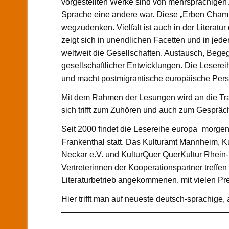
vorgestellten Werke sind von mehrsprachigen 
Sprache eine andere war. Diese „Erben Chamis
wegzudenken. Vielfalt ist auch in der Literat
zeigt sich in unendlichen Facetten und in jed
weltweit die Gesellschaften. Austausch, Bege
gesellschaftlicher Entwicklungen. Die Leserei
und macht postmigrantische europäische Persp
Mit dem Rahmen der Lesungen wird an die Trad
sich trifft zum Zuhören und auch zum Gespräc
Seit 2000 findet die Lesereihe europa_morgen
Frankenthal statt. Das Kulturamt Mannheim, 
Neckar e.V. und KulturQuer QuerKultur Rhein-N
Vertreterinnen der Kooperationspartner treff
Literaturbetrieb angekommenen, mit vielen Pre
Hier trifft man auf neueste deutsch-sprachige, 